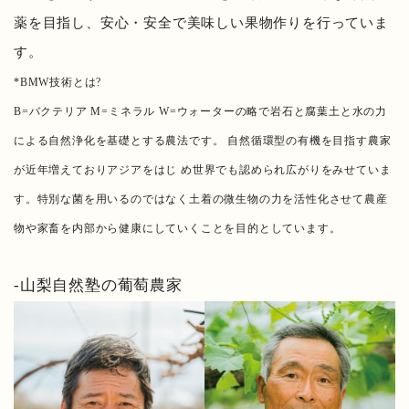
薬を目指し、安心・安全で美味しい果物作りを行っていま
す。
*BMW技術とは?
B=バクテリア M=ミネラル W=ウォーターの略で岩石と腐葉土と水の力
による自然浄化を基礎とする農法です。 自然循環型の有機を目指す農家
が近年増えておりアジアをはじ め世界でも認められ広がりをみせていま
す。特別な菌を用いるのではなく土着の微生物の力を活性化させて農産
物や家畜を内部から健康にしていくことを目的としています。
-山梨自然塾の葡萄農家