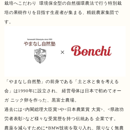
栽培へこだわり
環境保全型の自然循環農法で行う特別栽
培の果樹作りを目指す生産者が集まる、精鋭農家集団で
す。
「やまなし自然塾」の前身である「土と水と食を考える
会」は1990年に設立され、 経営母体は日本で初めてオー
ガ ニック卵を作った、黒富士農場。
過去には<内閣総理大臣賞>や<日本農業賞 大賞>、<県政功
労者表彰>など様々な受賞歴を持つ伝統ある 企業です。
農薬を減らすために*BMW技術を取り入れ、限りなく無農